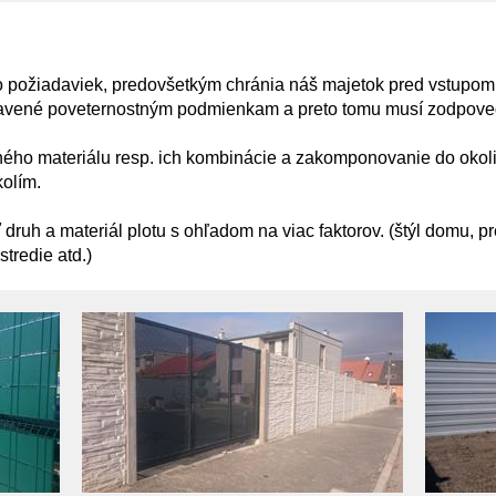
o požiadaviek, predovšetkým chránia náš majetok pred vstupom 
stavené poveternostným podmienkam a preto tomu musí zodpoveda
ého materiálu resp. ich kombinácie a zakomponovanie do okolit
olím.
ť druh a materiál plotu s ohľadom na viac faktorov. (štýl domu, 
stredie atd.)