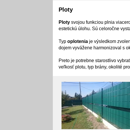
Ploty
Ploty
svojou funkciou plnia viacer
estetickú úlohu. Sú celoročne vy
Typ
oplotenia
je výsledkom zvolen
dojem vyvážene harmonizoval s ok
Preto je potrebne starostlivo vybra
veľkosť plotu, typ brány, okolité pro